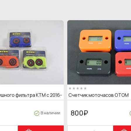
ушного фильтра KTM с 2016-
Счетчик моточасов OTOM
800
₽
В наличии