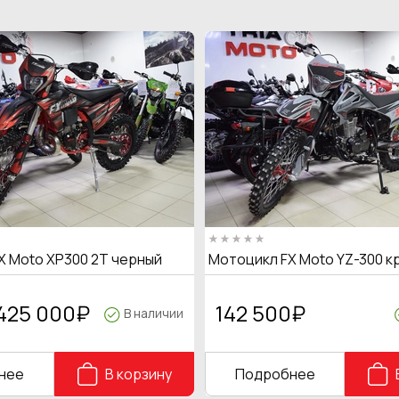
X Moto XP300 2T черный
Мотоцикл FX Moto YZ-300 к
425 000
₽
142 500
₽
В наличии
нее
В корзину
Подробнее