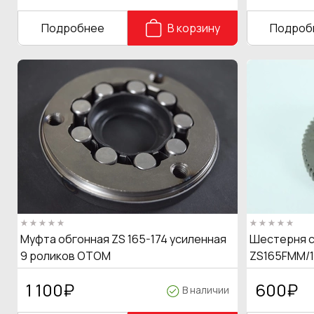
Подробнее
В корзину
Подроб
Муфта обгонная ZS 165-174 усиленная
Шестерня с
9 роликов OTOM
ZS165FMM/1
1 100
₽
600
₽
В наличии