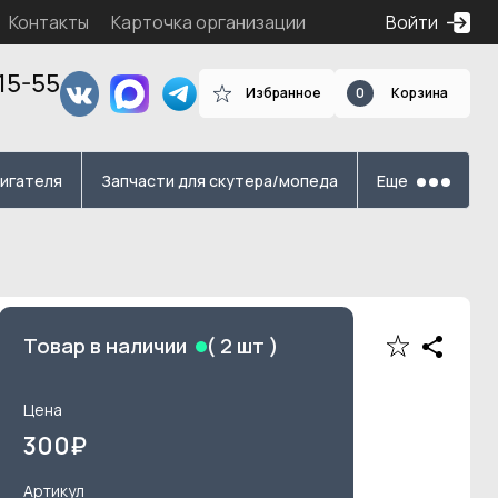
Контакты
Карточка организации
Войти
15-55
Избранное
0
Корзина
я
вигателя
Запчасти для скутера/мопеда
Еще
Товар в наличии
(
2
шт )
Цена
300
₽
Артикул