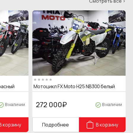
Смотреть все >
расный
Мотоцикл FX Moto H25 NB300 белый
272 000
₽
В наличии
В наличии
В корзину
Подробнее
В корзину