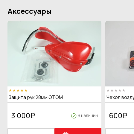
Аксессуары
Защита рук 28мм OTOM
Чехол возд
3 000
₽
600
₽
В наличии