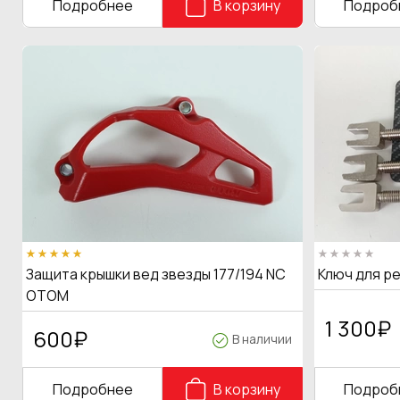
Подробнее
В корзину
Подроб
Защита крышки вед звезды 177/194 NC
Ключ для р
OTOM
1 300
₽
600
₽
В наличии
Подробнее
В корзину
Подроб