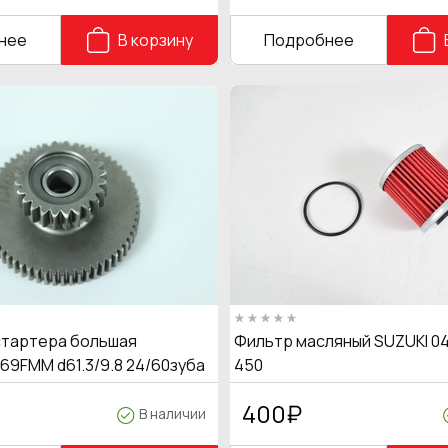
нее
В корзину
Подробнее
тартера большая
Фильтр масляный SUZUKI 04
69FMM d61.3/9.8 24/60зуба
450
400
₽
В наличии