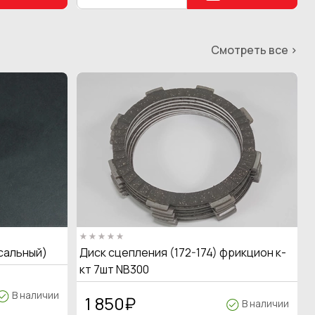
Смотреть все >
сальный)
Диск сцепления (172-174) фрикцион к-
кт 7шт NB300
В наличии
1 850
₽
В наличии