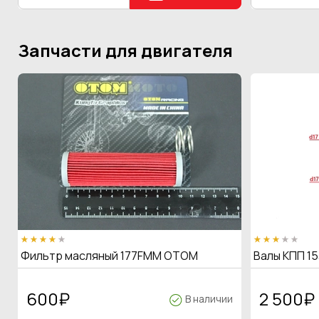
Запчасти для двигателя
Фильтр масляный 177FMM OTOM
Валы КПП 15
600
₽
2 500
₽
В наличии