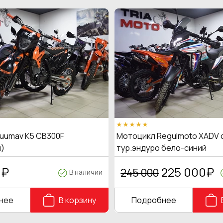
uumav K5 CB300F
Мотоцикл Regulmoto XADV 
)
тур.эндуро бело-синий
0
₽
225 000
₽
245 000
В наличии
нее
В корзину
Подробнее