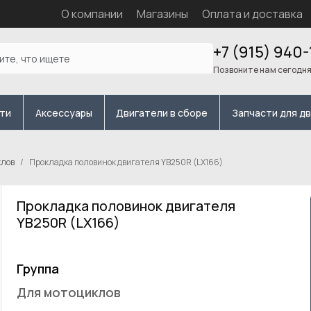
О компании
Магазины
Оплата и доставка
+7 (915) 940-
Позвоните нам сегодн
сти
Аксессуары
Двигатели в сборе
Запчасти для д
клов
Прокладка половинок двигателя YB250R (LX166)
Прокладка половинок двигателя
YB250R (LX166)
Группа
Для мотоциклов