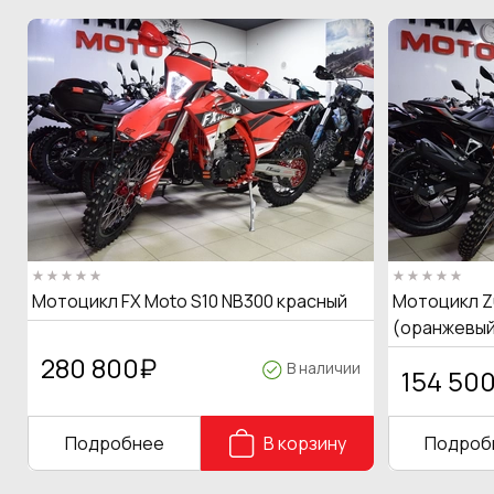
Мотоцикл FX Moto S10 NB300 красный
Мотоцикл Z
(оранжевый
280 800
₽
В наличии
154 50
Подробнее
В корзину
Подроб