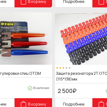
нее
В корзину
Подробнее
егулировки спиц OTOM
Защита резонатора 2Т OTO
(115*138)мм
В наличии
2 500
₽
нее
В корзину
Подробнее