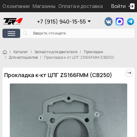
О компании
Магазины
Оплата и доставка
Контакты
Войти
Ка
+7 (915) 940-15-55
Каталог
Запчасти для двигателя
Прокладки
Для мотоциклов
Прокладка к-кт ЦПГ ZS166FMM (CB250)
Прокладка к-кт ЦПГ ZS166FMM (CB250)