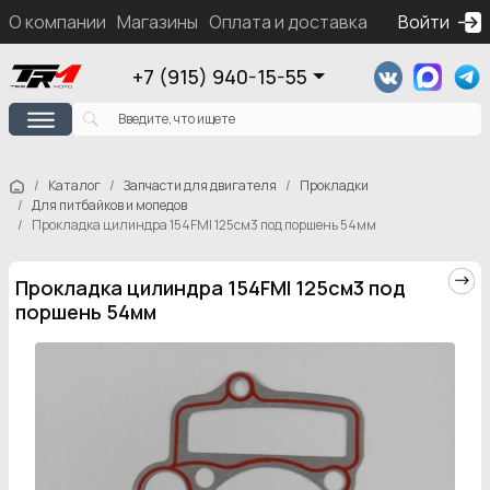
О компании
Магазины
Оплата и доставка
Контакты
Войти
Ка
+7 (915) 940-15-55
Каталог
Запчасти для двигателя
Прокладки
Для питбайков и мопедов
Прокладка цилиндра 154FMI 125см3 под поршень 54мм
Прокладка цилиндра 154FMI 125см3 под
поршень 54мм