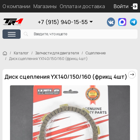
О компании
Магазины
Оплата и доставка
Контакты
Войти
Ка
+7 (915) 940-15-55
Каталог
Запчасти для двигателя
Сцепление
Диск сцепления YX140/150/160 (фрикц 4шт)
Диск сцепления YX140/150/160 (фрикц 4шт)