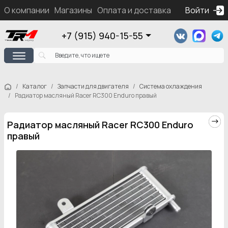
О компании
Магазины
Оплата и доставка
Контакты
Войти
Ка
+7 (915) 940-15-55
Каталог
Запчасти для двигателя
Система охлаждения
Радиатор масляный Racer RC300 Enduro правый
Радиатор масляный Racer RC300 Enduro
правый