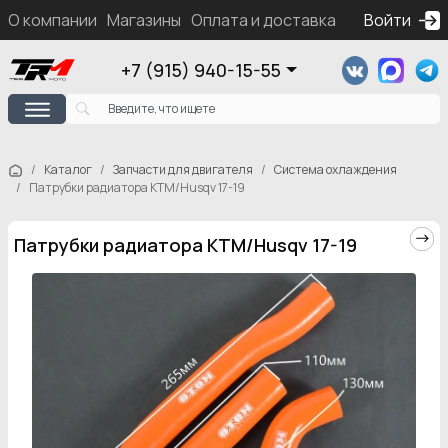
О компании
Магазины
Оплата и доставка
Контакты
Войти
Ка
+7 (915) 940-15-55
Каталог
Запчасти для двигателя
Система охлаждения
Патрубки радиатора KTM/Husqv 17-19
Патрубки радиатора KTM/Husqv 17-19