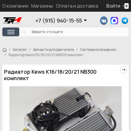
О компании
Магазины
Оплата и доставка
Контакты
Войти
Ка
+7 (915) 940-15-55
Каталог
Запчасти для двигателя
Система охлаждения
Радиатор Kews K16/18/20/21 NB300 комплект
Радиатор Kews K16/18/20/21 NB300
комплект