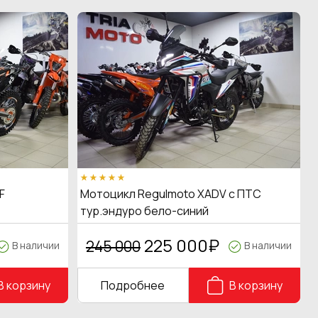
F
Мотоцикл Regulmoto XADV с ПТС
тур.эндуро бело-синий
225 000
₽
245 000
В наличии
В наличии
В корзину
Подробнее
В корзину