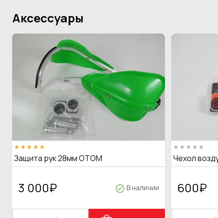
Аксессуары
Защита рук 28мм OTOM
Чехол возд
3 000
₽
600
₽
В наличии