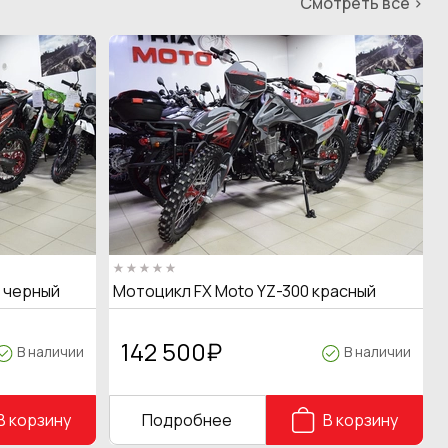
Смотреть все >
T черный
Мотоцикл FX Moto YZ-300 красный
142 500
₽
В наличии
В наличии
В корзину
Подробнее
В корзину