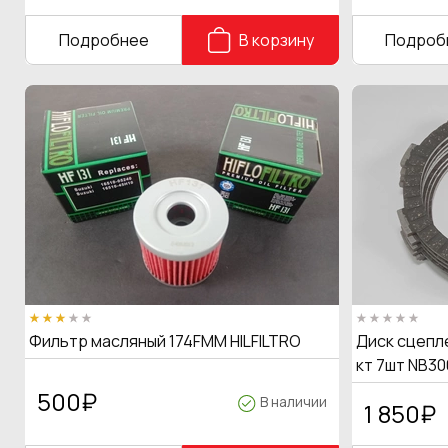
Подробнее
В корзину
Подроб
Фильтр масляный 174FMM HILFILTRO
Диск сцепле
кт 7шт NB30
500
₽
В наличии
1 850
₽