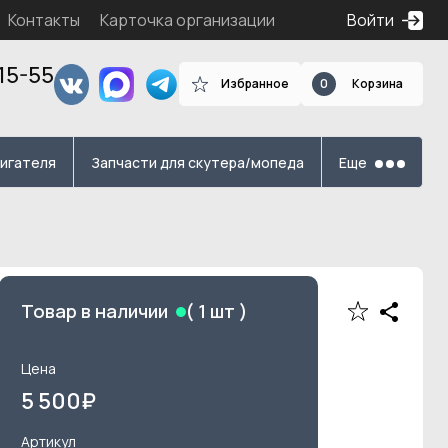
Контакты
Карточка организации
Войти
15-55
Избранное
0
Корзина
я
вигателя
Запчасти для скутера/мопеда
Еще
Товар в наличии
(
1
шт )
Цена
5 500
₽
Артикул