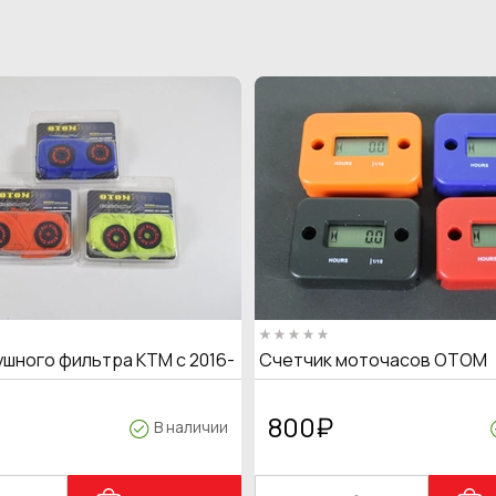
ушного фильтра KTM с 2016-
Счетчик моточасов OTOM
800
₽
В наличии