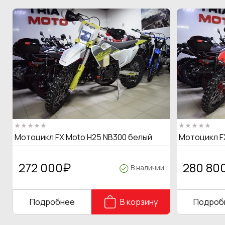
Мотоцикл FX Moto H25 NB300 белый
Мотоцикл F
272 000
₽
280 80
В наличии
Подробнее
В корзину
Подроб