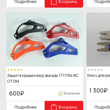
Подробнее
В корзину
Подроб
Защита крышки вед звезды 177/194 NC
Ключ для р
OTOM
1 300
₽
600
₽
В наличии
Подробнее
В корзину
Подроб