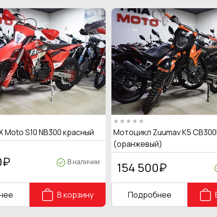
X Moto S10 NB300 красный
Мотоцикл Zuumav K5 CB300
(оранжевый)
0
₽
В наличии
154 500
₽
нее
В корзину
Подробнее