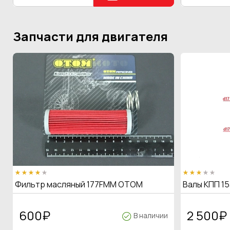
Запчасти для двигателя
Фильтр масляный 177FMM OTOM
Валы КПП 15
600
₽
2 500
₽
В наличии