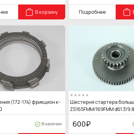
нее
В корзину
Подробнее
ния (172-174) фрикцион к-
Шестерня стартера больш
0
ZS165FMM/169FMM d61.3/9.8
600
₽
В наличии