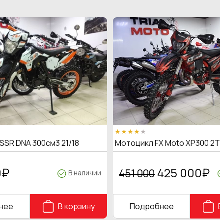
SSR DNA 300см3 21/18
Мотоцикл FX Moto XP300 2
0
₽
425 000
₽
451 000
В наличии
нее
В корзину
Подробнее