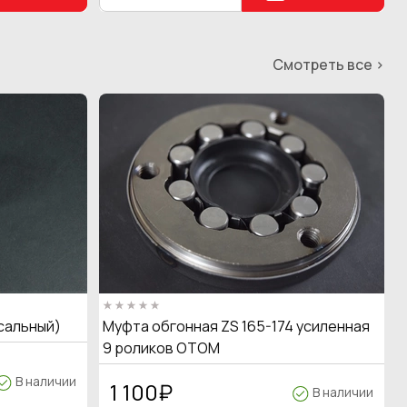
Смотреть все >
сальный)
Муфта обгонная ZS 165-174 усиленная
9 роликов OTOM
В наличии
1 100
₽
В наличии