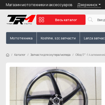
Дзержинск
Магазин мототехники и аксессуаров
Весь каталог
Мототехника
Koshine, szc запчасти
Lanza запча
Каталог
Запчасти для скутера/мопеда
Обод 17''-1.4 алюмини