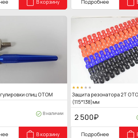
нее
В корзину
Подробнее
егулировки спиц OTOM
Защита резонатора 2Т OTO
(115*138)мм
В наличии
2 500
₽
нее
В корзину
Подробнее