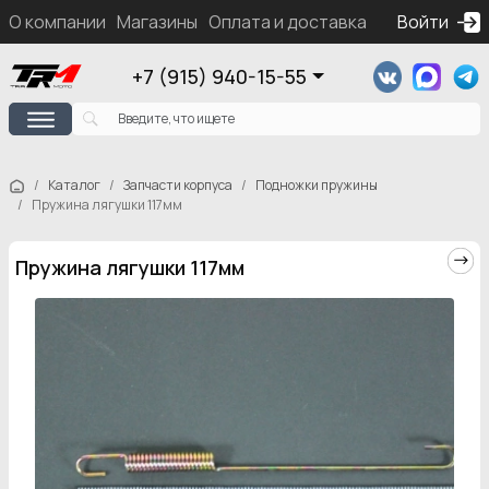
О компании
Магазины
Оплата и доставка
Контакты
Войти
Ка
+7 (915) 940-15-55
Каталог
Запчасти корпуса
Подножки пружины
Пружина лягушки 117мм
Пружина лягушки 117мм