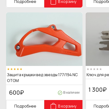
Подробнее
В корзину
Подроб
Защита крышки вед звезды 177/194 NC
Ключ для р
OTOM
1 300
₽
600
₽
В наличии
Подробнее
В корзину
Подроб