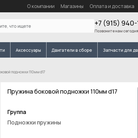
О компании
Магазины
Оплата и доставка
+7 (915) 940-
Позвоните нам сегодн
сти
Аксессуары
Двигатели в сборе
Запчасти для д
ковой подножки 110мм d17
Пружина боковой подножки 110мм d17
Группа
Подножки пружины