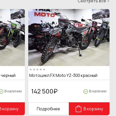
Смотреть все >
T черный
Мотоцикл FX Moto YZ-300 красный
142 500
₽
В наличии
В наличии
В корзину
Подробнее
В корзину