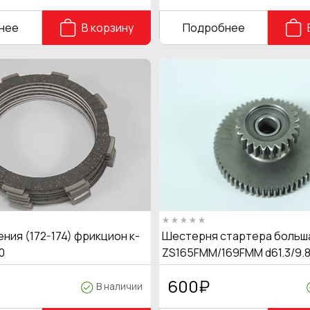
нее
В корзину
Подробнее
ния (172-174) фрикцион к-
Шестерня стартера больш
0
ZS165FMM/169FMM d61.3/9.8
600
₽
В наличии