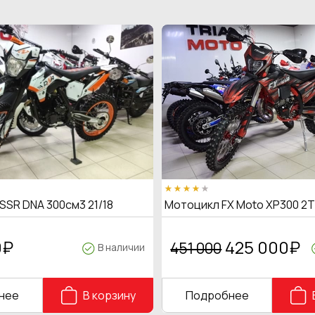
SSR DNA 300см3 21/18
Мотоцикл FX Moto XP300 2
0
₽
425 000
₽
451 000
В наличии
нее
В корзину
Подробнее