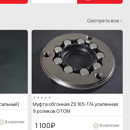
Смотреть все >
сальный)
Муфта обгонная ZS 165-174 усиленная
9 роликов OTOM
В наличии
1 100
₽
В наличии