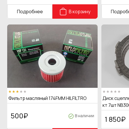
Подробнее
В корзину
Подроб
Фильтр масляный 174FMM HILFILTRO
Диск сцепле
кт 7шт NB30
500
₽
В наличии
1 850
₽