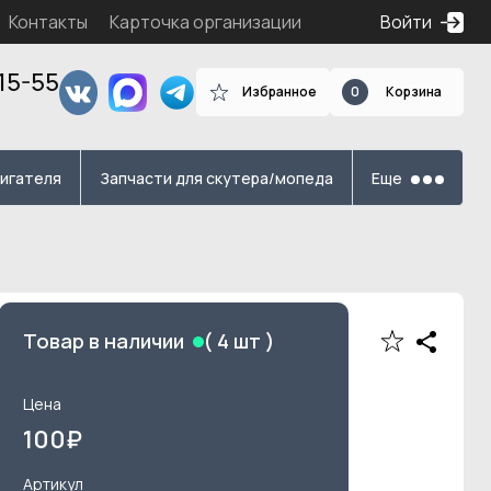
Контакты
Карточка организации
Войти
15-55
Избранное
0
Корзина
я
вигателя
Запчасти для скутера/мопеда
Еще
Товар в наличии
(
4
шт )
Цена
100
₽
Артикул