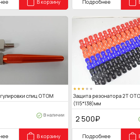
нее
В корзину
Подробнее
егулировки спиц OTOM
Защита резонатора 2Т OTO
(115*138)мм
В наличии
2 500
₽
нее
В корзину
Подробнее