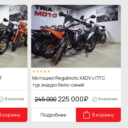
F
Мотоцикл Regulmoto XADV с ПТС
тур.эндуро бело-синий
225 000
₽
245 000
В наличии
В наличии
В корзину
Подробнее
В корзину