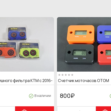
ушного фильтра KTM с 2016-
Счетчик моточасов OTOM
800
₽
В наличии