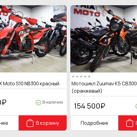
X Moto S10 NB300 красный
Мотоцикл Zuumav K5 CB300
(оранжевый)
0
₽
В наличии
154 500
₽
нее
В корзину
Подробнее