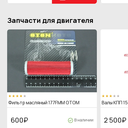
Запчасти для двигателя
Фильтр масляный 177FMM OTOM
Валы КПП 15
600
₽
2 500
₽
В наличии