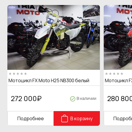
Мотоцикл FX Moto H25 NB300 белый
Мотоцикл F
272 000
₽
280 80
В наличии
Подробнее
В корзину
Подроб