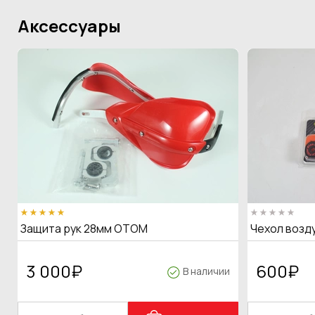
Аксессуары
Защита рук 28мм OTOM
Чехол возд
3 000
₽
600
₽
В наличии