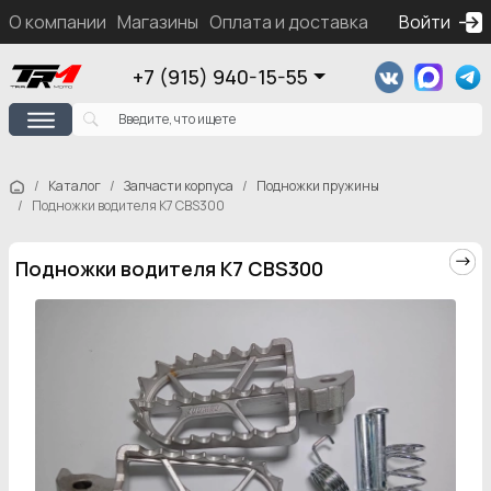
О компании
Магазины
Оплата и доставка
Контакты
Войти
Ка
+7 (915) 940-15-55
Каталог
Запчасти корпуса
Подножки пружины
Подножки водителя K7 CBS300
Подножки водителя K7 CBS300