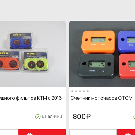
ушного фильтра KTM с 2016-
Счетчик моточасов OTOM
800
₽
В наличии