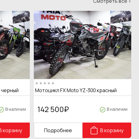
Смотреть все >
T черный
Мотоцикл FX Moto YZ-300 красный
142 500
₽
В наличии
В наличии
В корзину
Подробнее
В корзину