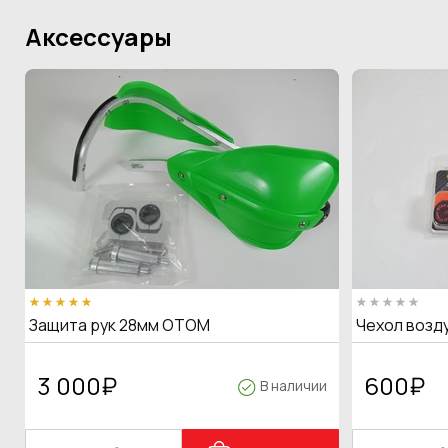
Аксессуары
Защита рук 28мм OTOM
Чехол возд
3 000
₽
600
₽
В наличии