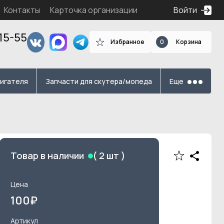
Контакты
Карточка организации
Войти
15-55
Избранное
0
Корзина
я
вигателя
Запчасти для скутера/мопеда
Еще
Товар в наличии
(
2
шт )
Цена
100
₽
Артикул