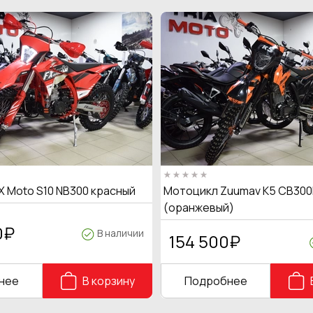
X Moto S10 NB300 красный
Мотоцикл Zuumav K5 CB300
(оранжевый)
0
₽
В наличии
154 500
₽
нее
В корзину
Подробнее