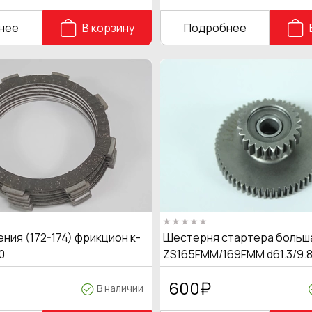
нее
В корзину
Подробнее
ния (172-174) фрикцион к-
Шестерня стартера больш
0
ZS165FMM/169FMM d61.3/9.8
600
₽
В наличии