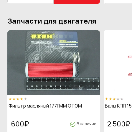
Запчасти для двигателя
Фильтр масляный 177FMM OTOM
Валы КПП 15
600
₽
2 500
₽
В наличии