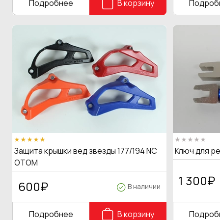
Подробнее
В корзину
Подроб
Защита крышки вед звезды 177/194 NC
Ключ для р
OTOM
1 300
₽
600
₽
В наличии
Подробнее
В корзину
Подроб