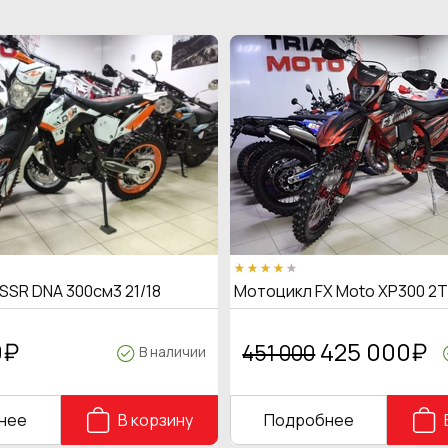
SSR DNA 300см3 21/18
Мотоцикл FX Moto XP300 2
0
₽
425 000
₽
451 000
В наличии
нее
В корзину
Подробнее