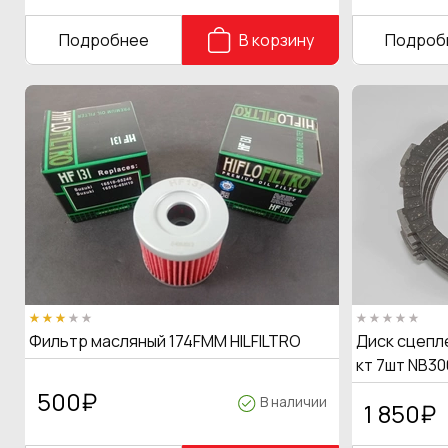
Подробнее
В корзину
Подроб
Фильтр масляный 174FMM HILFILTRO
Диск сцепле
кт 7шт NB30
500
₽
В наличии
1 850
₽