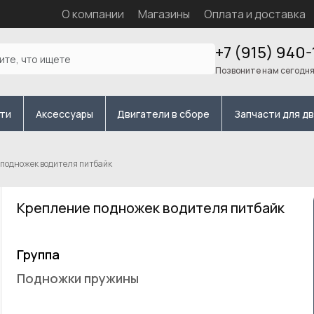
О компании
Магазины
Оплата и доставка
+7 (915) 940-
Позвоните нам сегодн
сти
Аксессуары
Двигатели в сборе
Запчасти для д
подножек водителя питбайк
Крепление подножек водителя питбайк
Группа
Подножки пружины