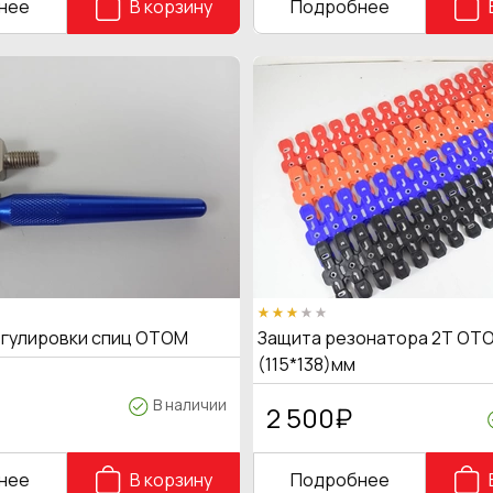
нее
В корзину
Подробнее
егулировки спиц OTOM
Защита резонатора 2Т OTO
(115*138)мм
В наличии
2 500
₽
нее
В корзину
Подробнее