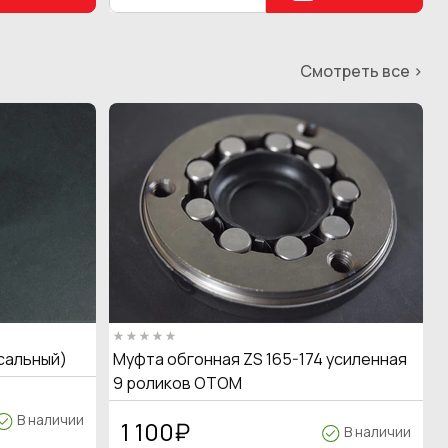
Смотреть все >
сальный)
Муфта обгонная ZS 165-174 усиленная
9 роликов OTOM
В наличии
1 100
₽
В наличии