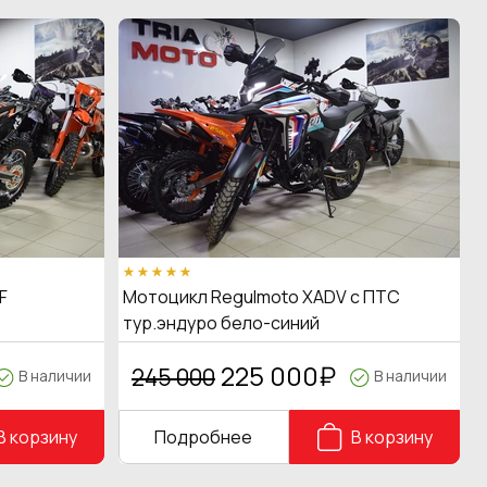
F
Мотоцикл Regulmoto XADV с ПТС
тур.эндуро бело-синий
225 000
₽
245 000
В наличии
В наличии
В корзину
Подробнее
В корзину