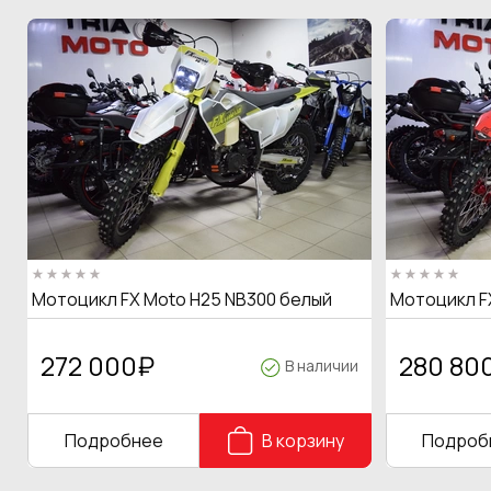
Мотоцикл FX Moto H25 NB300 белый
Мотоцикл F
272 000
₽
280 80
В наличии
Подробнее
В корзину
Подроб