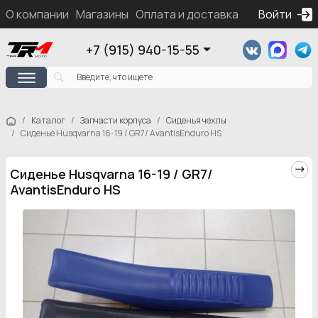
О компании
Магазины
Оплата и доставка
Контакты
Войти
Ка
+7 (915) 940-15-55
Каталог
Запчасти корпуса
Сиденья чехлы
Сиденье Husqvarna 16-19 / GR7/ AvantisEnduro HS
Сиденье Husqvarna 16-19 / GR7/
AvantisEnduro HS