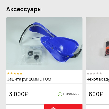
Аксессуары
Защита рук 28мм OTOM
Чехол возд
3 000
₽
600
₽
В наличии