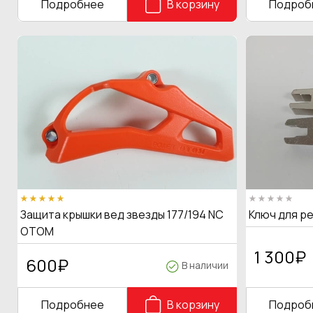
Подробнее
В корзину
Подроб
Защита крышки вед звезды 177/194 NC
Ключ для р
OTOM
1 300
₽
600
₽
В наличии
Подробнее
В корзину
Подроб