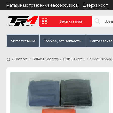
Дзержинск
Магазин мототехники и аксессуаров
Весь каталог
Мототехника
Koshine, szc запчасти
Lanza запча
Каталог
Запчасти корпуса
Сиденья чехлы
Чехол (шкурка) 