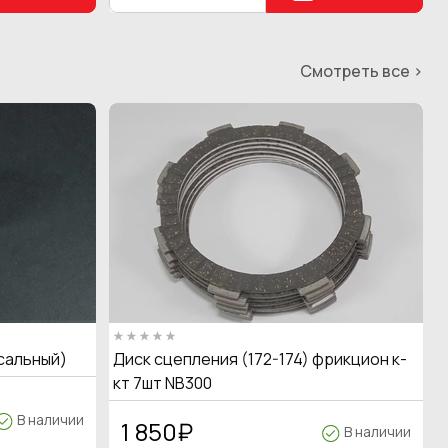
Смотреть все >
сальный)
Диск сцепления (172-174) фрикцион к-
кт 7шт NB300
В наличии
1 850
₽
В наличии