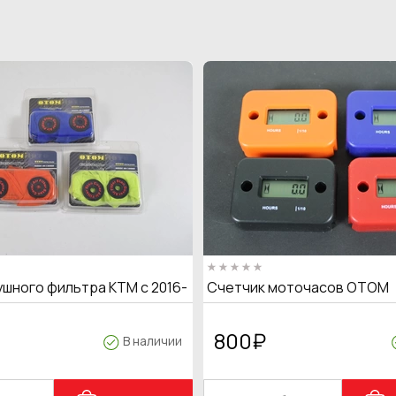
ушного фильтра KTM с 2016-
Счетчик моточасов OTOM
800
₽
В наличии