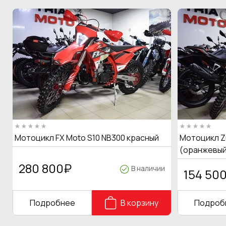
Мотоцикл FX Moto S10 NB300 красный
Мотоцикл Z
(оранжевый
280 800
₽
В наличии
154 50
Подробнее
В корзину
Подроб