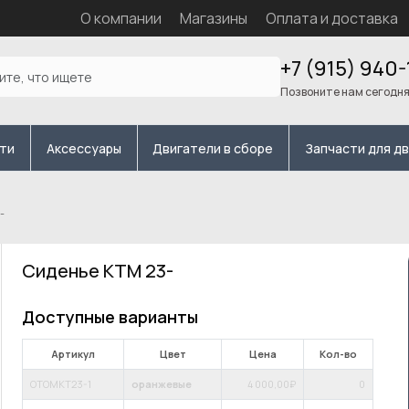
О компании
Магазины
Оплата и доставка
+7 (915) 940-
Позвоните нам сегодн
сти
Аксессуары
Двигатели в сборе
Запчасти для д
-
Сиденье KTM 23-
Доступные варианты
Артикул
Цвет
Цена
Кол-во
OTOMKT23-1
оранжевые
4 000
,00₽
0