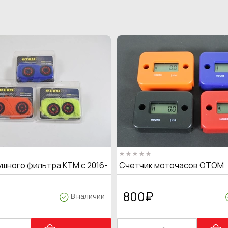
ушного фильтра KTM с 2016-
Счетчик моточасов OTOM
800
₽
В наличии