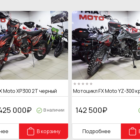
X Moto XP300 2T черный
Мотоцикл FX Moto YZ-300 к
425 000
₽
142 500
₽
В наличии
нее
В корзину
Подробнее