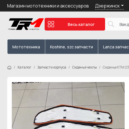
Дзержинск
Магазин мототехники и аксессуаров
Весь каталог
Мототехника
Koshine, szc запчасти
Lanza запча
Каталог
Запчасти корпуса
Сиденья чехлы
Сиденье KTM 23