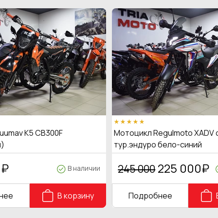
uumav K5 CB300F
Мотоцикл Regulmoto XADV 
)
тур.эндуро бело-синий
0
₽
225 000
₽
245 000
В наличии
нее
В корзину
Подробнее