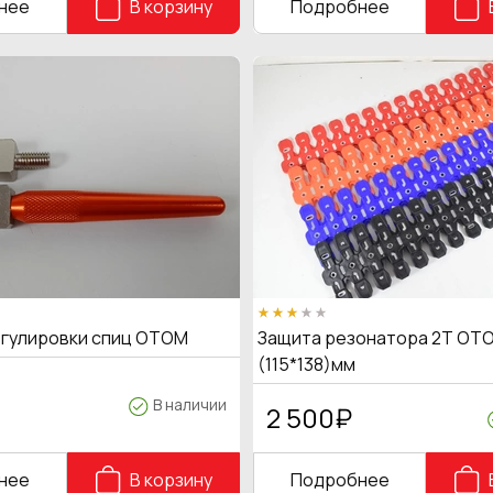
нее
В корзину
Подробнее
егулировки спиц OTOM
Защита резонатора 2Т OTO
(115*138)мм
В наличии
2 500
₽
нее
В корзину
Подробнее