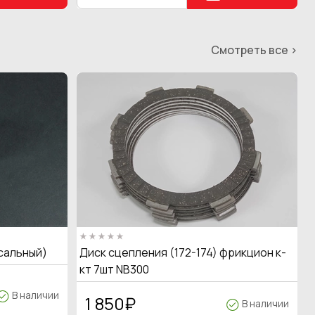
Смотреть все >
сальный)
Диск сцепления (172-174) фрикцион к-
кт 7шт NB300
В наличии
1 850
₽
В наличии