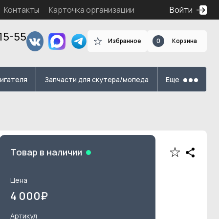
Контакты
Карточка организации
Войти
15-55
Избранное
0
Корзина
я
вигателя
Запчасти для скутера/мопеда
Еще
Товар в наличии
Цена
4 000
₽
Артикул