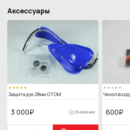
Аксессуары
Защита рук 28мм OTOM
Чехол возд
3 000
₽
600
₽
В наличии